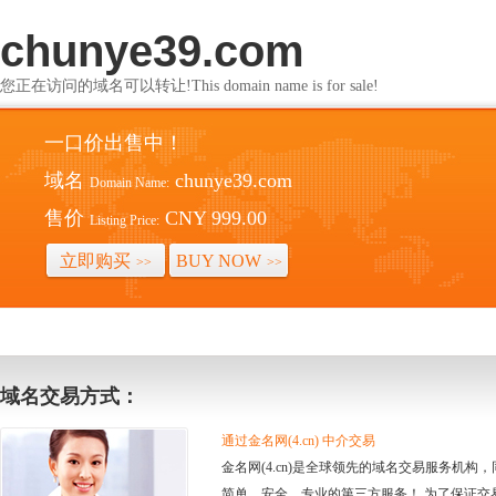
chunye39.com
您正在访问的域名可以转让!This domain name is for sale!
一口价出售中！
域名
chunye39.com
Domain Name:
售价
CNY 999.00
Listing Price:
立即购买
BUY NOW
>>
>>
域名交易方式：
通过金名网(4.cn) 中介交易
金名网(4.cn)是全球领先的域名交易服务机
简单、安全、专业的第三方服务！ 为了保证交