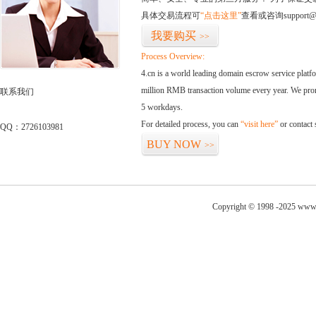
具体交易流程可
“点击这里”
查看或咨询support@
我要购买
>>
Process Overview:
4.cn is a world leading domain escrow service plat
million RMB transaction volume every year. We promi
联系我们
5 workdays.
For detailed process, you can
“visit here”
or contact
QQ：2726103981
BUY NOW
>>
Copyright © 1998 -2025 www.